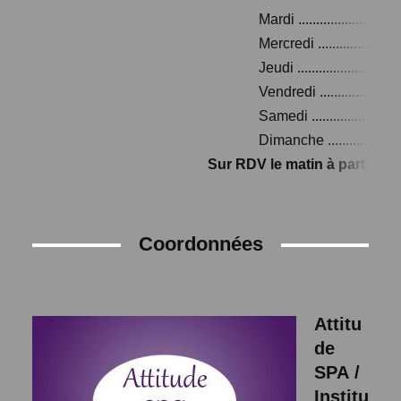
Mardi .............................
Mercredi ........................
Jeudi .............................
Vendredi .......................
Samedi .........................
Dimanche .....................
Sur RDV le matin à partir de 
Coordonnées
Attitu
de
SPA /
Institu