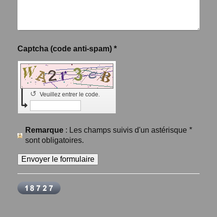
Captcha (code anti-spam) *
↺
Veuillez entrer le code.
Remarque
: Les champs suivis d'un astérisque
*
sont obligatoires.