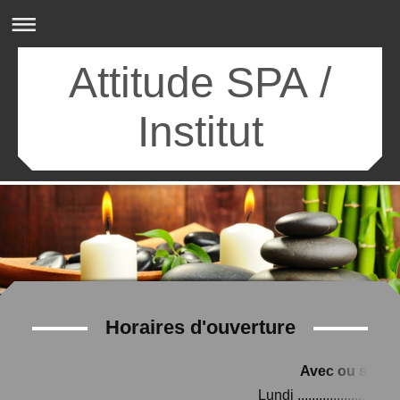
Attitude SPA /
Institut
Horaires d'ouverture
Avec ou sans 
Lundi .............................